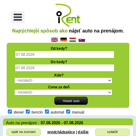
oriť
Otvoriť
Menu
Najrýchlejší spôsob ako
nájsť auto na prenájom.
Od kedy?
Do kedy?
Kde?
Cena za deň
diesel
benzín
automat
manuál
Auto na prenájom :
07.08.2026 - 07.08.2026
späť na zoznam
predchádzajúce
|
ďalšie
vytlačiť