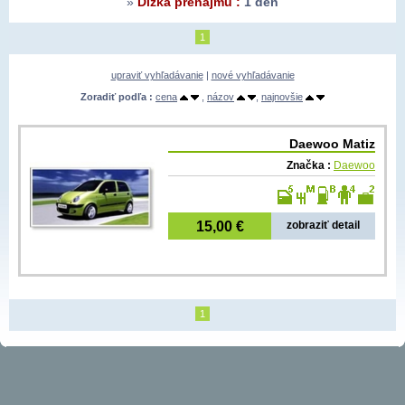
»
Dĺžka prenájmu :
1 deň
1
upraviť vyhľadávanie
|
nové vyhľadávanie
Zoradiť podľa :
cena
,
názov
,
najnovšie
Daewoo Matiz
Značka :
Daewoo
15,00 €
zobraziť detail
1