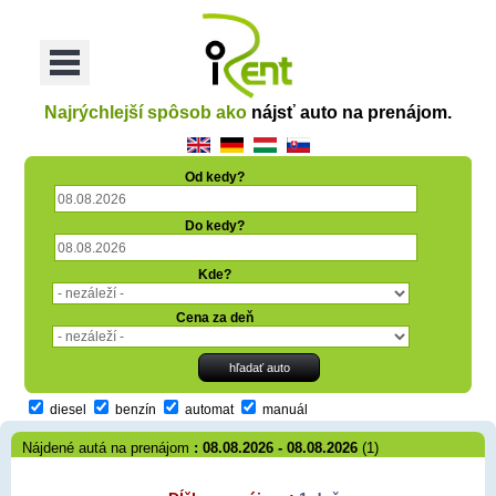
oriť
Otvoriť
Menu
Najrýchlejší spôsob ako
nájsť auto na prenájom.
Od kedy?
Do kedy?
Kde?
Cena za deň
diesel
benzín
automat
manuál
Nájdené autá na prenájom
: 08.08.2026 - 08.08.2026
(1)