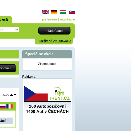
prihlásenie
|
registrácia
a deň
rozšírené vyhľadávanie
Špeciálne akcie
Žiadne akcie
Reklama
názov
ácií