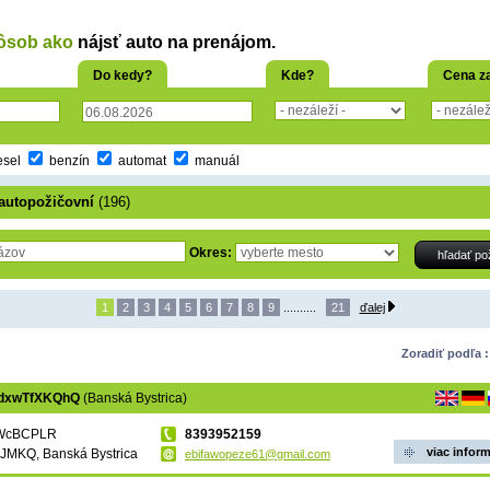
pôsob ako
nájsť auto na prenájom.
Do kedy?
Kde?
Cena z
esel
benzín
automat
manuál
autopožičovní
(196)
Okres:
1
2
3
4
5
6
7
8
9
..........
21
ďalej
Zoradiť podľa :
fdxwTfXKQhQ
(Banská Bystrica)
WcBCPLR
8393952159
viac inform
JMKQ, Banská Bystrica
ebifawopeze61@gmail.com