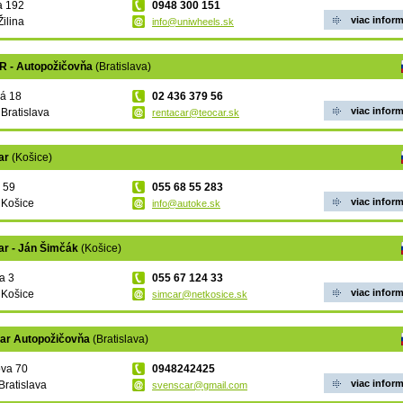
a 192
0948 300 151
viac inform
Žilina
info@uniwheels.sk
 - Autopožičovňa
(Bratislava)
á 18
02 436 379 56
viac inform
 Bratislava
rentacar@teocar.sk
ar
(Košice)
 59
055 68 55 283
viac inform
 Košice
info@autoke.sk
ar - Ján Šimčák
(Košice)
a 3
055 67 124 33
viac inform
 Košice
simcar@netkosice.sk
ar Autopožičovňa
(Bratislava)
va 70
0948242425
viac inform
Bratislava
svenscar@gmail.com