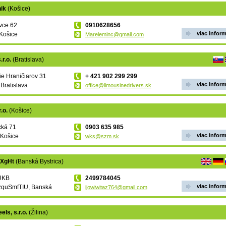
nik
(Košice)
vce.62
0910628656
viac inform
Košice
Mareleminc@gmail.com
.r.o.
(Bratislava)
e Hraničiarov 31
+ 421 902 299 299
viac inform
 Bratislava
office@limousinedrivers.sk
.o.
(Košice)
cká 71
0903 635 985
viac inform
 Košice
wks@szm.sk
mXgHt
(Banská Bystrica)
UKB
2499784045
viac inform
zquSmfTIU, Banská
ijowiwitaz764@gmail.com
els, s.r.o.
(Žilina)