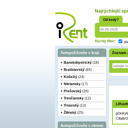
oriť
Najrýchlejší s
Od kedy?
Rýchly filter:
di
Autopožičovňe v kraji
Zoznam 
Banskobystrický
(18)
Bratislavský
(65)
Košický
(24)
Nitriansky
(17)
Prešovský
(26)
Trenčiansky
(12)
zJKao
Trnavský
(12)
Žilinský
(25)
gOnKy
CtfqBrO
Autopožičovňe v okrese