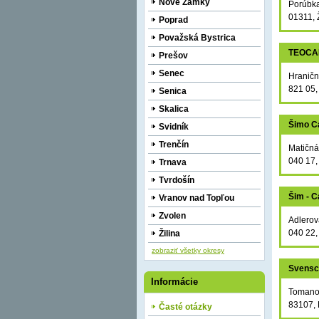
Nové Zámky
Porúbk
01311, 
Poprad
Považská Bystrica
TEOCAR
Prešov
Senec
Hraničn
821 05,
Senica
Skalica
Šimo C
Svidník
Trenčín
Matičná
040 17,
Trnava
Tvrdošín
Šim - C
Vranov nad Topľou
Zvolen
Adlerov
040 22,
Žilina
zobraziť všetky okresy
Svensc
Informácie
Tomano
83107, 
Časté otázky