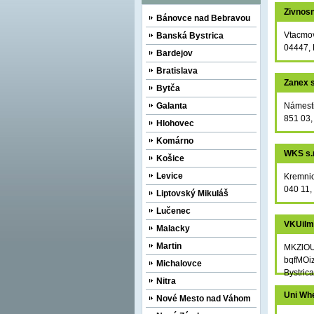
Zivnos
Bánovce nad Bebravou
Vtacmo
Banská Bystrica
04447, 
Bardejov
Bratislava
Zanex s
Bytča
Galanta
Námesti
851 03,
Hlohovec
Komárno
WKS s.r
Košice
Levice
Kremni
040 11,
Liptovský Mikuláš
Lučenec
VKUiI
Malacky
Martin
MKZlO
bqfMOi
Michalovce
Bystrica
Nitra
Uni Whe
Nové Mesto nad Váhom