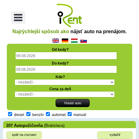
oriť
Otvoriť
Menu
Najrýchlejší spôsob ako
nájsť auto na prenájom.
Od kedy?
Do kedy?
Kde?
Cena za deň
diesel
benzín
automat
manuál
207 Autopožičovňa
(Bratislava)
späť na zoznam
vytlačiť