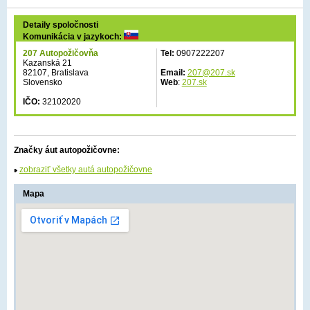
Detaily spoločnosti
Komunikácia v jazykoch:
207 Autopožičovňa
Tel:
0907222207
Kazanská 21
82107, Bratislava
Email:
207@207.sk
Slovensko
Web
:
207.sk
IČO:
32102020
Značky áut autopožičovne:
zobraziť všetky autá autopožičovne
Mapa