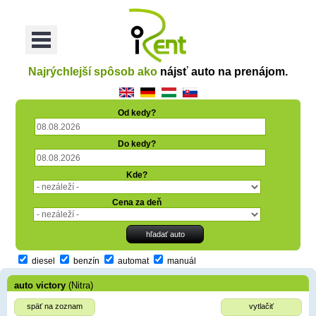
oriť
Otvoriť
Menu
Najrýchlejší spôsob ako
nájsť auto na prenájom.
Od kedy?
Do kedy?
Kde?
Cena za deň
diesel
benzín
automat
manuál
auto victory
(Nitra)
späť na zoznam
vytlačiť