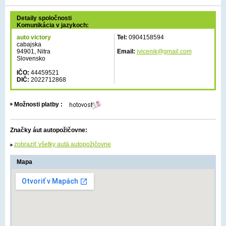
Detaily spoločnosti
Komunikácia v jazykoch:
auto victory
Tel:
0904158594
cabajska
94901, Nitra
Email:
ivicenik@gmail.com
Slovensko
IČO:
44459521
DIČ:
2022712868
Možnosti platby :
Značky áut autopožičovne:
zobraziť všetky autá autopožičovne
Mapa