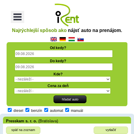
oriť
Otvoriť
Menu
Najrýchlejší spôsob ako
nájsť auto na prenájom.
Od kedy?
Do kedy?
Kde?
Cena za deň
diesel
benzín
automat
manuál
Presskam s. r. o.
(Bratislava)
späť na zoznam
vytlačiť