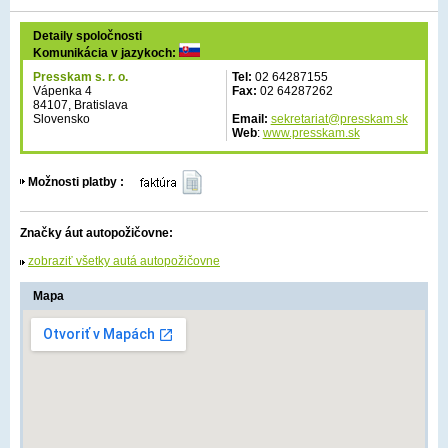
Detaily spoločnosti
Komunikácia v jazykoch:
Presskam s. r. o.
Tel:
02 64287155
Vápenka 4
Fax:
02 64287262
84107, Bratislava
Slovensko
Email:
sekretariat@presskam.sk
Web
:
www.presskam.sk
Možnosti platby :
Značky áut autopožičovne:
zobraziť všetky autá autopožičovne
Mapa