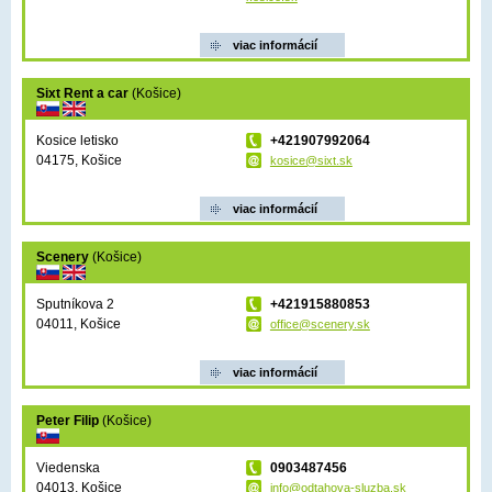
viac informácií
Sixt Rent a car
(Košice)
Kosice letisko
+421907992064
04175, Košice
kosice@sixt.sk
viac informácií
Scenery
(Košice)
Sputníkova 2
+421915880853
04011, Košice
office@scenery.sk
viac informácií
Peter Filip
(Košice)
Viedenska
0903487456
04013, Košice
info@odtahova-sluzba.sk