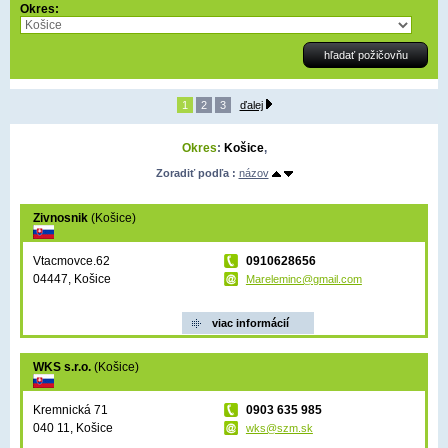
Okres:
1
2
3
ďalej
Okres
:
Košice
,
Zoradiť podľa :
názov
Zivnosnik
(Košice)
Vtacmovce.62
0910628656
04447, Košice
Mareleminc@gmail.com
viac informácií
WKS s.r.o.
(Košice)
Kremnická 71
0903 635 985
040 11, Košice
wks@szm.sk