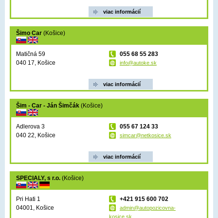
viac informácií
Šimo Car
(Košice)
Matičná 59
055 68 55 283
040 17, Košice
info@autoke.sk
viac informácií
Šim - Car - Ján Šimčák
(Košice)
Adlerova 3
055 67 124 33
040 22, Košice
simcar@netkosice.sk
viac informácií
SPECIALY, s r.o.
(Košice)
Pri Hati 1
+421 915 600 702
04001, Košice
admin@autopozicovna-
kosice.sk