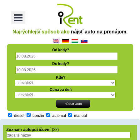
oriť
Otvoriť
Menu
Najrýchlejší spôsob ako
nájsť auto na prenájom.
Od kedy?
Do kedy?
Kde?
Cena za deň
diesel
benzín
automat
manuál
Zoznam autopožičovní
(22)