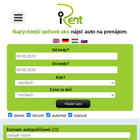
oriť
Otvoriť
Menu
Najrýchlejší spôsob ako
nájsť auto na prenájom.
Od kedy?
Do kedy?
Kde?
Cena za deň
diesel
benzín
automat
manuál
Zoznam autopožičovní
(22)