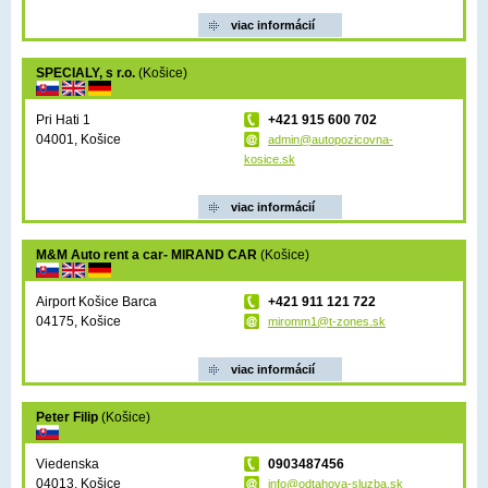
viac informácií
SPECIALY, s r.o.
(Košice)
Pri Hati 1
+421 915 600 702
04001, Košice
admin@autopozicovna-
kosice.sk
viac informácií
M&M Auto rent a car- MIRAND CAR
(Košice)
Airport Košice Barca
+421 911 121 722
04175, Košice
miromm1@t-zones.sk
viac informácií
Peter Filip
(Košice)
Viedenska
0903487456
04013, Košice
info@odtahova-sluzba.sk