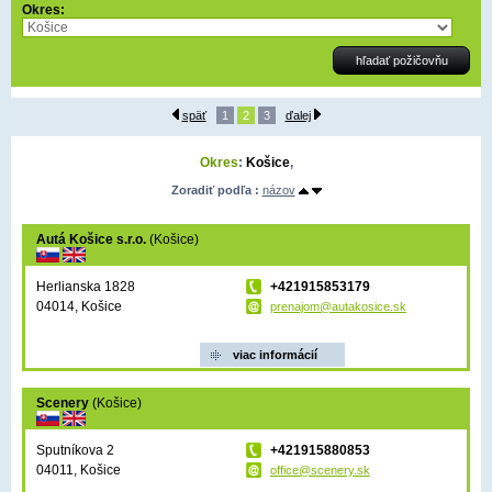
Okres:
späť
1
2
3
ďalej
Okres
:
Košice
,
Zoradiť podľa :
názov
Autá Košice s.r.o.
(Košice)
Herlianska 1828
+421915853179
04014, Košice
prenajom@autakosice.sk
viac informácií
Scenery
(Košice)
Sputníkova 2
+421915880853
04011, Košice
office@scenery.sk