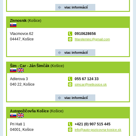
viac informácií
Zivnosnik
(Košice)
Vtacmovce.62
0910628656
04447, Košice
Mareleminc@gmail.com
viac informácií
Šim - Car - Ján Šimčák
(Košice)
Adlerova 3
055 67 124 33
040 22, Košice
simcar@netkosice.sk
viac informácií
Autopožičovňa Košice
(Košice)
Pri Hati 1
+421 (0) 907 515 445
04001, Košice
info@auto-pozicovna-kosice.sk