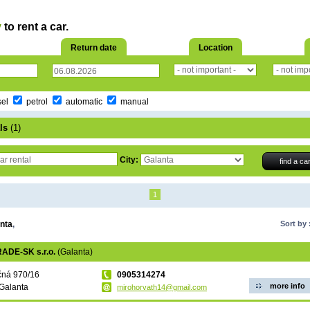
y
to rent a car.
Return date
Location
sel
petrol
automatic
manual
ls
(1)
City:
1
nta
,
Sort by 
ADE-SK s.r.o.
(Galanta)
čná 970/16
0905314274
more info
Galanta
mirohorvath14@gmail.com