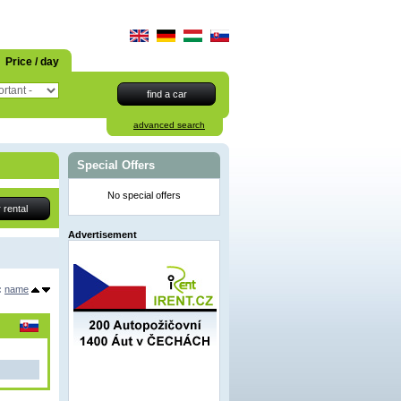
Price / day
advanced search
Special Offers
No special offers
Advertisement
:
name