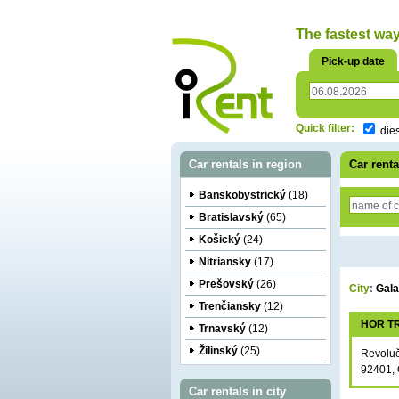
oriť
The fastest wa
Pick-up date
Quick filter:
die
Car rentals in region
Car renta
Banskobystrický
(18)
Bratislavský
(65)
Košický
(24)
Nitriansky
(17)
Prešovský
(26)
City
:
Gala
Trenčiansky
(12)
HOR TR
Trnavský
(12)
Žilinský
(25)
Revolu
92401, 
Car rentals in city