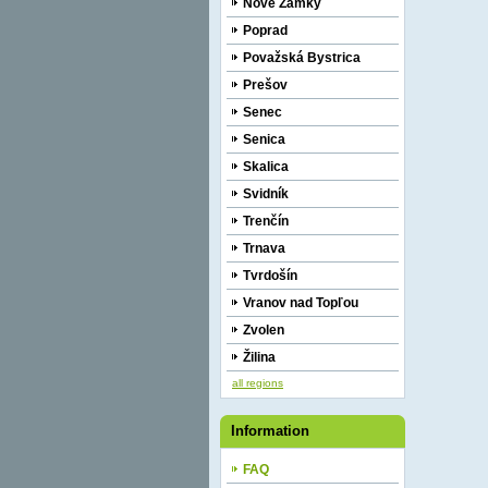
Nové Zámky
Poprad
Považská Bystrica
Prešov
Senec
Senica
Skalica
Svidník
Trenčín
Trnava
Tvrdošín
Vranov nad Topľou
Zvolen
Žilina
all regions
Information
FAQ