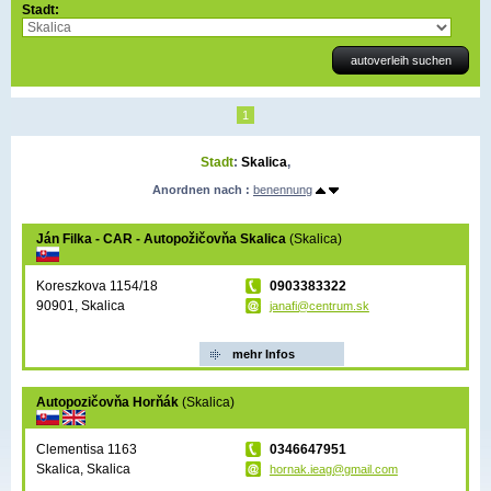
Stadt:
1
Stadt
:
Skalica
,
Anordnen nach :
benennung
Ján Filka - CAR - Autopožičovňa Skalica
(Skalica)
Koreszkova 1154/18
0903383322
90901, Skalica
janafi@centrum.sk
mehr Infos
Autopozičovňa Horňák
(Skalica)
Clementisa 1163
0346647951
Skalica, Skalica
hornak.ieag@gmail.com