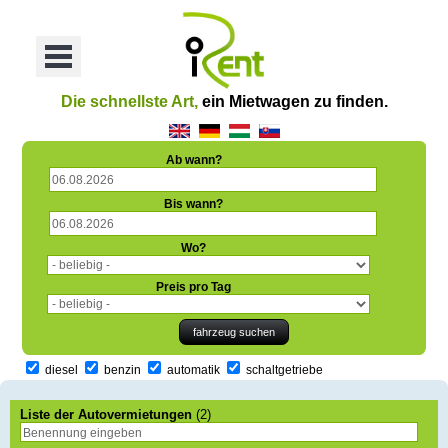
oriť
Otvoriť
Menu
Die schnellste Art,
ein Mietwagen zu finden.
Ab wann?
Bis wann?
Wo?
Preis pro Tag
diesel
benzin
automatik
schaltgetriebe
Liste der Autovermietungen
(2)