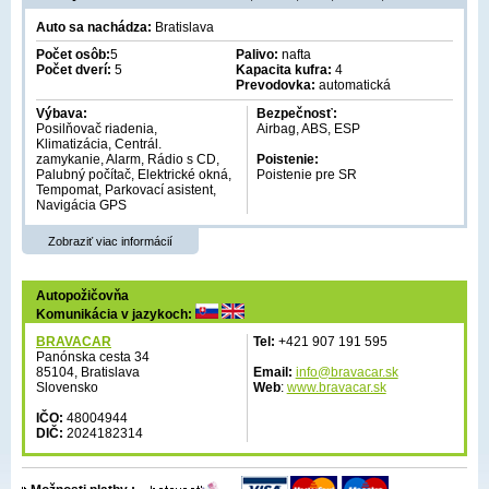
Auto sa nachádza:
Bratislava
Počet osôb:
5
Palivo:
nafta
Počet dverí:
5
Kapacita kufra:
4
Prevodovka:
automatická
Výbava:
Bezpečnosť:
Posilňovač riadenia,
Airbag, ABS, ESP
Klimatizácia, Centrál.
zamykanie, Alarm, Rádio s CD,
Poistenie:
Palubný počítač, Elektrické okná,
Poistenie pre SR
Tempomat, Parkovací asistent,
Navigácia GPS
Zobraziť viac informácií
Autopožičovňa
Komunikácia v jazykoch:
BRAVACAR
Tel:
+421 907 191 595
Panónska cesta 34
85104, Bratislava
Email:
info@bravacar.sk
Slovensko
Web
:
www.bravacar.sk
IČO:
48004944
DIČ:
2024182314