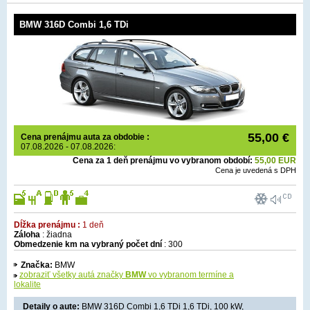
BMW 316D Combi 1,6 TDi
55,00 €
Cena prenájmu auta za obdobie :
07.08.2026 - 07.08.2026:
Cena za 1 deň prenájmu vo vybranom období:
55,00 EUR
Cena je uvedená s DPH
Dĺžka prenájmu :
1 deň
Záloha
: žiadna
Obmedzenie km na vybraný počet dní
: 300
Značka:
BMW
zobraziť všetky autá značky
BMW
vo vybranom termíne a
lokalite
Detaily o aute:
BMW 316D Combi 1,6 TDi 1,6 TDi, 100 kW,