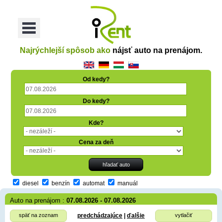
oriť
Otvoriť
Menu
Najrýchlejší spôsob ako
nájsť auto na prenájom.
Od kedy?
Do kedy?
Kde?
Cena za deň
diesel
benzín
automat
manuál
Auto na prenájom :
07.08.2026 - 07.08.2026
späť na zoznam
predchádzajúce
|
ďalšie
vytlačiť