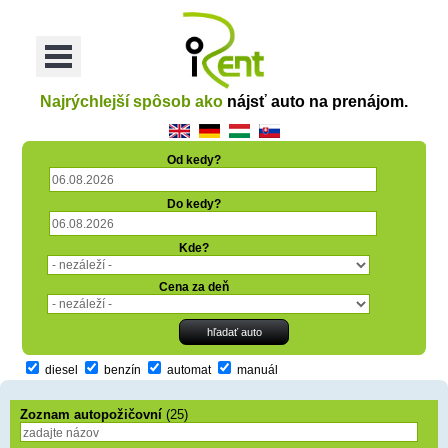
oriť
Otvoriť
Menu
Najrýchlejší spôsob ako
nájsť auto na prenájom.
Od kedy?
Do kedy?
Kde?
Cena za deň
diesel
benzín
automat
manuál
Zoznam autopožičovní
(25)