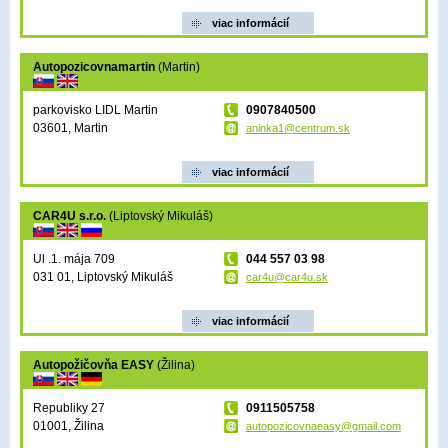
viac informácií
Autopozicovnamartin
(Martin)
parkovisko LIDL Martin
0907840500
03601, Martin
aninka1@centrum.sk
viac informácií
CAR4U s.r.o.
(Liptovský Mikuláš)
Ul .1. mája 709
044 557 03 98
031 01, Liptovský Mikuláš
car4u@car4u.sk
viac informácií
Autopožičovňa EASY
(Žilina)
Republiky 27
0911505758
01001, Žilina
autopozicovnaeasy@gmail.com