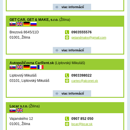
viac informácií
GET CAR, GET & MAKE, s.r.o.
(Žilina)
Brezová 8645/11D
0903555576
01001, Žilina
getandmake@gmail.com
viac informácií
Autopožičovna CarRent.sk
(Liptovský Mikuláš)
Liptovslý Mikuláš
0903398022
03101, Liptovský Mikuláš
cartec@alconet.sk
viac informácií
Locar s.r.o.
(Žilina)
Vajanského 12
0907 852 050
01001, Žilina
locar@locar.sk