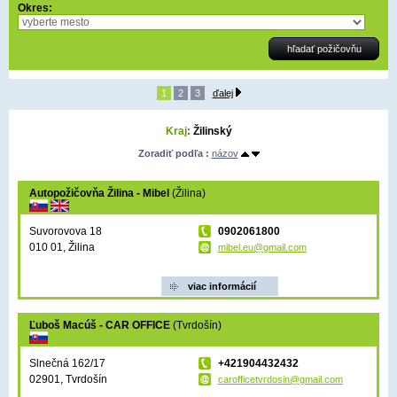
Okres:
1
2
3
ďalej
Kraj
:
Žilinský
Zoradiť podľa :
názov
Autopožičovňa Žilina - Mibel
(Žilina)
Suvorovova 18
0902061800
010 01, Žilina
mibel.eu@gmail.com
viac informácií
Ľuboš Macúš - CAR OFFICE
(Tvrdošín)
Slnečná 162/17
+421904432432
02901, Tvrdošín
carofficetvrdosin@gmail.com