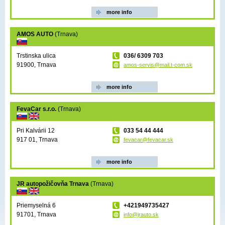
more info
AMOS AUTO
(Trnava)
Trstinska ulica
036/ 6309 703
91900, Trnava
amos-servis@mail.t-com.sk
more info
FevaCar s.r.o.
(Trnava)
Pri Kalvárii 12
033 54 44 444
917 01, Trnava
fevacar@fevacar.sk
more info
JR autopožičovňa Trnava
(Trnava)
Priemyselná 6
+421949735427
91701, Trnava
info@jrauto.sk