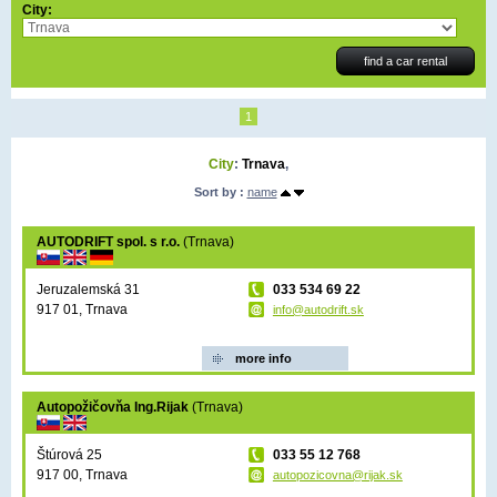
City:
1
City
:
Trnava
,
Sort by :
name
AUTODRIFT spol. s r.o.
(Trnava)
Jeruzalemská 31
033 534 69 22
917 01, Trnava
info@autodrift.sk
more info
Autopožičovňa Ing.Rijak
(Trnava)
Štúrová 25
033 55 12 768
917 00, Trnava
autopozicovna@rijak.sk