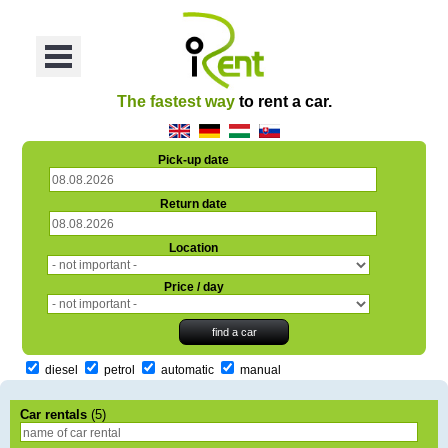
oriť
Otvoriť
Menu
The fastest way
to rent a car.
Pick-up date
Return date
Location
Price / day
diesel
petrol
automatic
manual
Car rentals
(5)