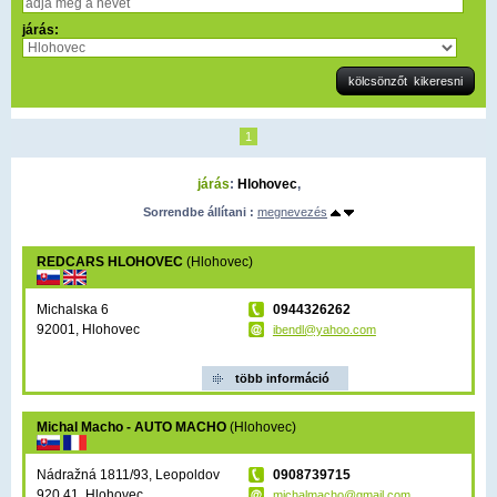
járás:
1
járás
:
Hlohovec
,
Sorrendbe állítani :
megnevezés
REDCARS HLOHOVEC
(Hlohovec)
Michalska 6
0944326262
92001, Hlohovec
ibendl@yahoo.com
több információ
Michal Macho - AUTO MACHO
(Hlohovec)
Nádražná 1811/93, Leopoldov
0908739715
920 41, Hlohovec
michalmacho@gmail.com