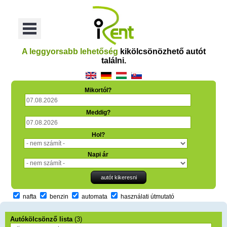
oriť
Otvoriť
Menu
A leggyorsabb lehetőség
kikölcsönözhető autót
találni.
Mikortól?
Meddig?
Hol?
Napi ár
nafta
benzin
automata
használati útmutató
Autókölcsönző lista
(3)