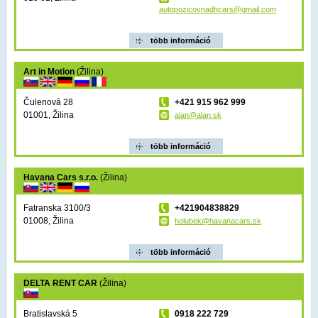
autopozicovnadhcars@gmail.com
több információ
Art in Motion
(Žilina)
Čulenová 28
+421 915 962 999
01001, Žilina
alan@alan.sk
több információ
Havana Cars s.r.o.
(Žilina)
Fatranska 3100/3
+421904838829
01008, Žilina
holubek@havanacars.sk
több információ
DELTA RENT CAR
(Žilina)
Bratislavská 5
0918 222 729