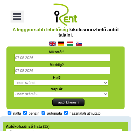
oriť
Otvoriť
Menu
A leggyorsabb lehetőség
kikölcsönözhető autót
találni.
Mikortól?
Meddig?
Hol?
Napi ár
nafta
benzin
automata
használati útmutató
Autókölcsönző lista
(12)