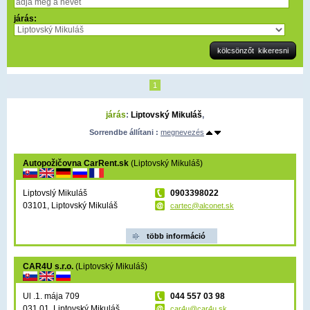
járás:
1
járás
:
Liptovský Mikuláš
,
Sorrendbe állítani :
megnevezés
Autopožičovna CarRent.sk
(Liptovský Mikuláš)
Liptovslý Mikuláš
0903398022
03101, Liptovský Mikuláš
cartec@alconet.sk
több információ
CAR4U s.r.o.
(Liptovský Mikuláš)
Ul .1. mája 709
044 557 03 98
031 01, Liptovský Mikuláš
car4u@car4u.sk