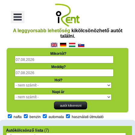
oriť
Otvoriť
Menu
A leggyorsabb lehetőség
kikölcsönözhető autót
találni.
Mikortól?
Meddig?
Hol?
Napi ár
nafta
benzin
automata
használati útmutató
Autókölcsönző lista
(7)