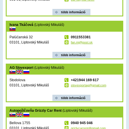
több információ
Ivana Tkáčová
(Liptovský Mikuláš)
Palúćanská 32
0911553381
03101, Liptovský Mikuláš
fan.mj@post.sk
több információ
AG Slovexport
(Liptovský Mikuláš)
Stodolova
+421944 169 617
03101, Liptovský Mikuláš
slovexportag@gmail.com
több információ
Autopožičovňa Grizzly Car Rent
(Liptovský Mikuláš)
Bellova 1755
0940 945 046
03101, Liptovský Mikuláš
grizlycarrent@gmail.com